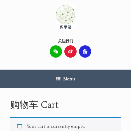
Skip
to
content
关注我们
Menu
购物车 Cart
Your cart is currently empty.