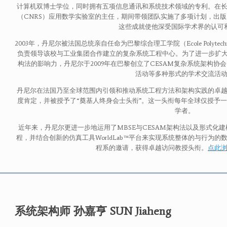
计算机双博士学位，同时拥有五项信息通讯和系统技术领域的专利。在
（CNRS）应用数学实验室的主任，期间带领团队实施了多项计划，出
这些成就使他深受国际学术界的认可
2003年，丹尼尔被法国总统亲自任命为巴黎综合理工学院（Ecole Polytech
负责领导该校与工业集团合作建立的复杂系统工程中心。为了进一步扩大
构法的影响力，丹尼尔于2009年在巴黎创立了CESAM复杂系统架构
活动等多种形式的学术交流活
丹尼尔在法国乃至全球范围内引领和推动系统工程方法和架构实践的卓越贡
度肯定，并被授予了“奠基人终身会士头衔”。这一头衔每年全球仅授予
学者。
近年来，丹尼尔更进一步地运用了MBSE与CESAM架构法以及形式化建模语
程，并结合创新的仿真工具WorldLab™平台来实现系统整体的与行为
程系的邀请，获得卓越访问教授头衔。
点此
系统架构师 孙嘉亨 SUN Jiaheng