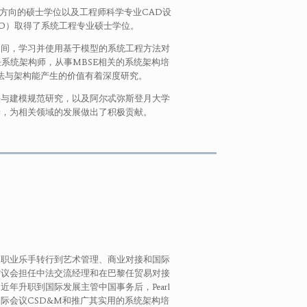
方向的硕士学位以及工程师科学专业CAD设
ERO）取得了系统工程专业硕士学位。
期间，学习并使用基于模型的系统工程方法对
系统架构师，从事MBSE相关的系统架构培
法与架构能产生的价值有着深度研究。
法与建模规范研究，以及阿尔忒弥斯登月大学
养，为相关领域的发展做出了积极贡献。
响乐团职业乐手转行到艺术管理、商业对接和国际
省议会担任中法交流经理和在巴黎任贸易对接
。近年升职到国际发展主管中国事务后，Pearl
际会议CSD&M和推广其实用的系统架构培