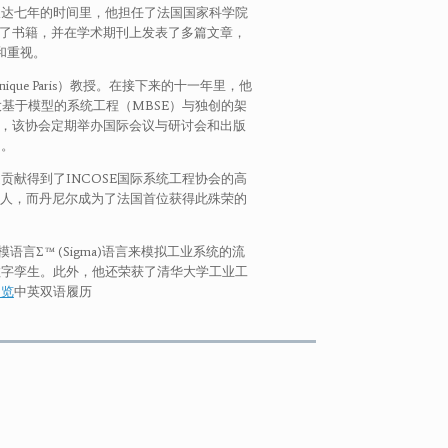
长达七年的时间里，他担任了法国国家科学院
版了书籍，并在学术期刊上发表了多篇文章，
和重视。
nique Paris）教授。在接下来的十一年里，他
基于模型的系统工程（MBSE）与独创的架
协会，该协会定期举办国际会议与研讨会和出版
动。
献得到了INCOSE国际系统工程协会的高
一人，而丹尼尔成为了法国首位获得此殊荣的
言Σ™ (Sigma)语言来模拟工业系统的流
的数字孪生。此外，他还荣获了清华大学工业工
浏览
中英双语履历