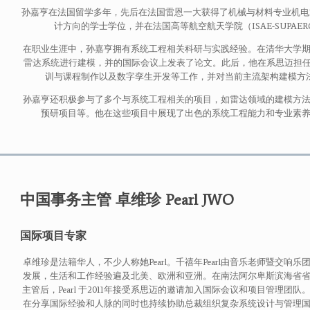
孙嘉亨在法国留学多年，先后在法国雷恩一大获得了机械与材料专业机电
计方向的学士学位，并在法国高等航空航天学院（ISAE-SUPA
在职业生涯中，孙嘉亨拥有系统工程相关科研与实践经验。在清华大学
雷达系统进行建模，并的国际会议上发表了论文。此后，他在系思迈担任
训与课程制作以及数字孪生开发等工作，并对当前主流架构建模方
孙嘉亨还积极参与了多个与系统工程相关的项目，如雷达领域的建模方
预研项目等。他在这些项目中展现了出色的系统工程能力和专业素
中国事务主管 卓维珍 Pearl JWO
国际项目专家
卓维珍是法籍华人，不少人称她Pearl。千禧年Pearl由音乐老师暨交
发展，生活和工作经验遍及北美、欧洲和亚洲。在南法阿尔卑斯滨海省
主管后，Pearl 于2011年接受系思迈的邀请加入国际会议和项目管理团队
在分享国际经验和人脉的同时也持续协助总裁组织复杂系统设计与管理国